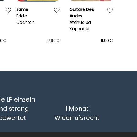
same
Guitare Des
Intime
Eddie
Andes
Barmus
Cochran
Atahualpa
The De
Yupanqui
Wilson
Quarte
90 €
17,90 €
11,90 €
e LP einzeln
nd streng
1 Monat
bewertet
Widerrufsrecht