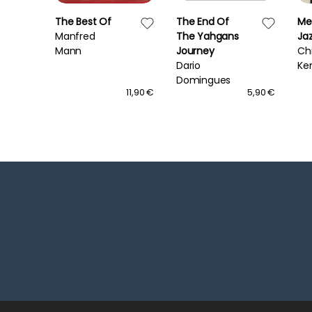
The Best Of
The End Of
Met
Manfred
The Yahgans
Ja
Mann
Journey
Chr
Dario
Ke
Domingues
17,90 €
11,90 €
5,90 €