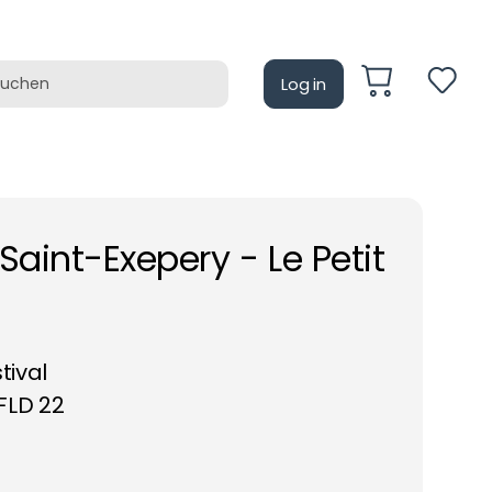
Log in
auf
Retrotain
Saint-Exepery - Le Petit
tival
FLD 22