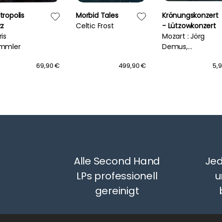
ropolis
Morbid Tales
Krönungskonzert
zz
Celtic Frost
- Lützowkonzert
is
Mozart : Jörg
mmler
Demus,
Collegium
69,90 €
499,90 €
5,
Aureum
Alle Second Hand
Jed
LPs professionell
u
gereinigt