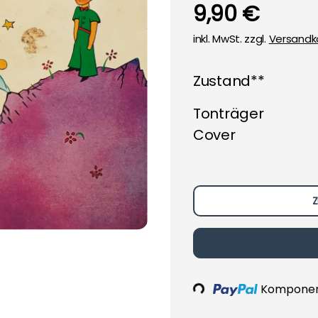
9,90 €
inkl. MwSt. zzgl.
Versandk
Zustand**
Tonträger
Cover
Z
Komponent
Loading...