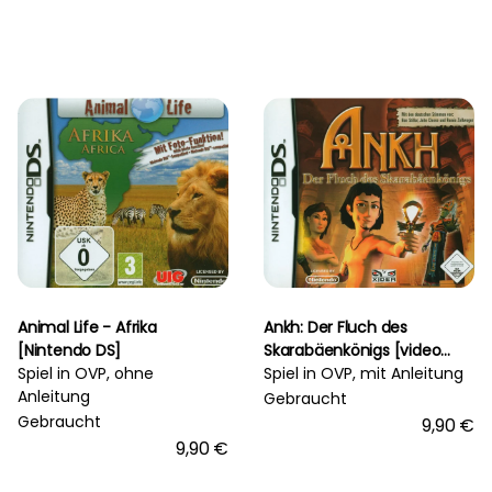
Animal Life - Afrika
Ankh: Der Fluch des
[Nintendo DS]
Skarabäenkönigs [video
Spiel in OVP, ohne
game]
Spiel in OVP, mit Anleitung
Anleitung
Gebraucht
Gebraucht
9,90 €
9,90 €