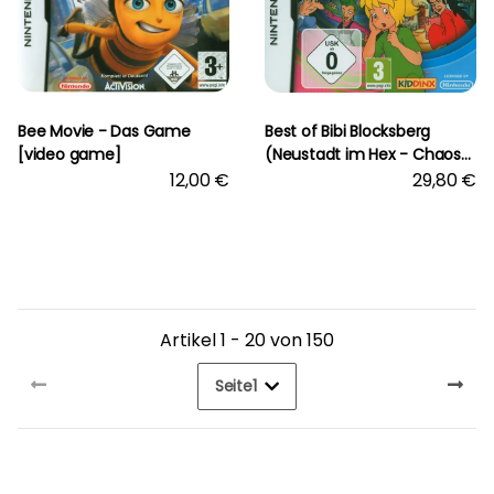
Bee Movie - Das Game
Best of Bibi Blocksberg
[video game]
(Neustadt im Hex - Chaos/
Das gestohlene Hexbuch) -
12,00 €
29,80 €
[Nintendo DS] [video game]
Artikel 1 - 20 von 150
Seite
1