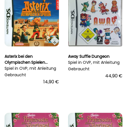
Asterix bei den
Away Suffle Dungeon
Olympischen Spielen
Spiel in OVP, mit Anleitung
[Nintendo DS]
Spiel in OVP, mit Anleitung
Gebraucht
Gebraucht
44,90 €
14,90 €