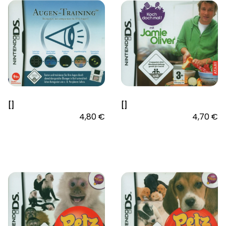
[]
[]
4,80 €
4,70 €