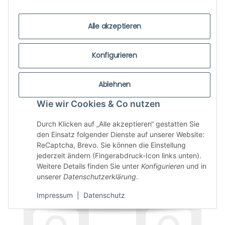
Alle akzeptieren
Konfigurieren
Bear Family Records
BeatRocket
Ablehnen
Wie wir Cookies & Co nutzen
Durch Klicken auf „Alle akzeptieren“ gestatten Sie
den Einsatz folgender Dienste auf unserer Website:
ReCaptcha, Brevo. Sie können die Einstellung
jederzeit ändern (Fingerabdruck-Icon links unten).
Weitere Details finden Sie unter
Konfigurieren
und in
Because Music
Becket Records
unserer
Datenschutzerklärung
.
Impressum
|
Datenschutz