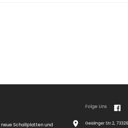
Folge Uns
Geislinger Str.2, 733
 neue Schallplatten und