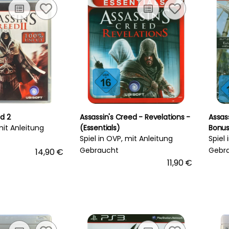
d 2
Assassin's Creed - Revelations -
Assass
mit Anleitung
(Essentials)
Bonus
Spiel in OVP, mit Anleitung
Spiel
Gebraucht
Gebr
14,90 €
11,90 €