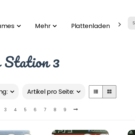
ames
Mehr
Plattenladen
Ank
 Station 3
ng:
Artikel pro Seite:
3
4
5
6
7
8
9