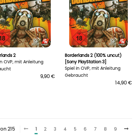
rlands 2
Borderlands 2 (100% uncut)
 in OVP, mit Anleitung
[Sony PlayStation 3]
Spiel in OVP, mit Anleitung
aucht
Gebraucht
9,90 €
14,90 €
von 215
1
2
3
4
5
6
7
8
9