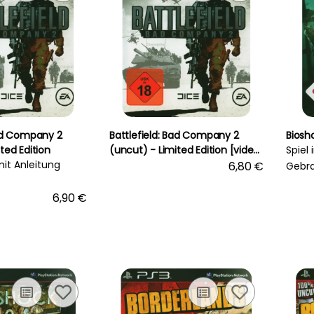
Bad Company 2
Battlefield: Bad Company 2
Biosh
ted Edition
(uncut) - Limited Edition [video
Spiel
mit Anleitung
game]
6,80 €
Gebr
6,90 €