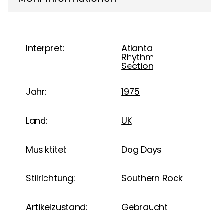
Interpret:
Atlanta
Rhythm
Section
Jahr:
1975
Land:
UK
Musiktitel:
Dog Days
Stilrichtung:
Southern Rock
Artikelzustand:
Gebraucht