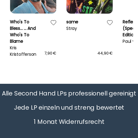
Who's To
same
Reflect
Bless... ... And
Stray
(Specia
Who's To
Edition
Blame
Paul va
Kris
7,90 €
44,90 €
Kristofferson
Alle Second Hand LPs professionell gereinigt
Jede LP einzeln und streng bewertet
1 Monat Widerrufsrecht