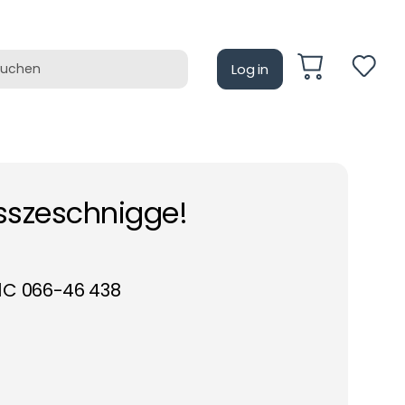
Log in
auf
Retrotain
sszeschnigge!
1C 066-46 438