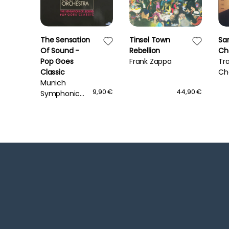
The Sensation
Tinsel Town
Sa
Of Sound -
Rebellion
Ch
Pop Goes
Frank Zappa
Tr
Classic
Ch
Munich
9,90 €
9,90 €
44,90 €
Symphonic
Sound
Orchestra