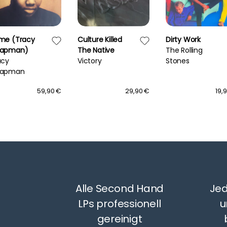
me (Tracy
Culture Killed
Dirty Work
apman)
The Native
The Rolling
acy
Victory
Stones
apman
59,90 €
29,90 €
19,
Alle Second Hand
Jed
LPs professionell
u
gereinigt