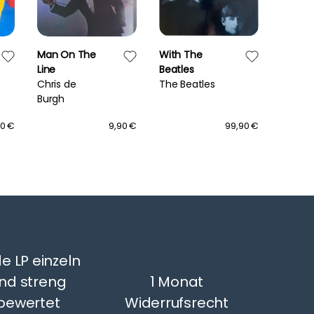
Man On The
With The
Best O
Line
Beatles
Doobie
Chris de
The Beatles
Volume
Burgh
The Do
Brothe
90 €
9,90 €
99,90 €
e LP einzeln
nd streng
1 Monat
bewertet
Widerrufsrecht