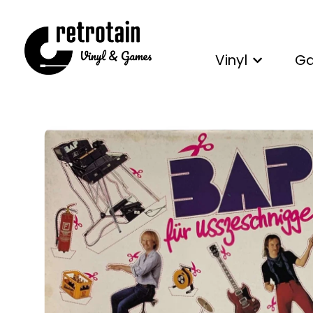
Vinyl
G