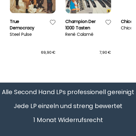
True
Champion Der
Chicag
Democracy
1000 Tasten
Chicag
Steel Pulse
René Calamé
69,90 €
7,90 €
Alle Second Hand LPs professionell gereinigt
Jede LP einzeln und streng bewertet
1 Monat Widerrufsrecht