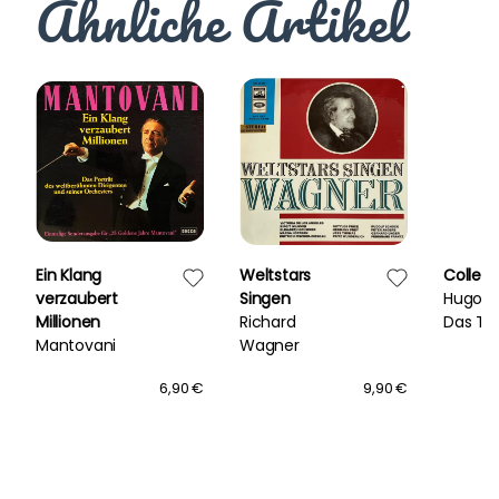
Ähnliche Artikel
Ein Klang
Weltstars
Collect
verzaubert
Singen
Hugo S
Millionen
Richard
Das Ta
Mantovani
Wagner
Orches
6,90 €
9,90 €