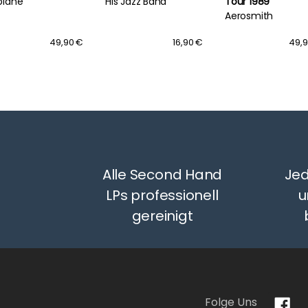
plane
His Jazz Band
Tour 1989
Aerosmith
49,90 €
16,90 €
49,
Alle Second Hand
Jed
LPs professionell
u
gereinigt
Folge Uns