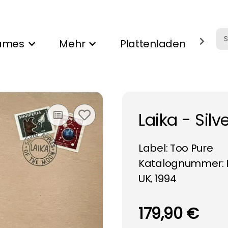
ames
Mehr
Plattenladen
Ank
Laika - Sil
Label:
Too Pure
Katalognummer: 
UK
1994
,
179,90 €