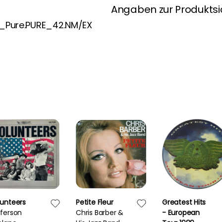
Angaben zur Produktsi
o_Pure.PURE_42.NM/EX
lunteers
Petite Fleur
Greatest Hits
fferson
Chris Barber &
- European