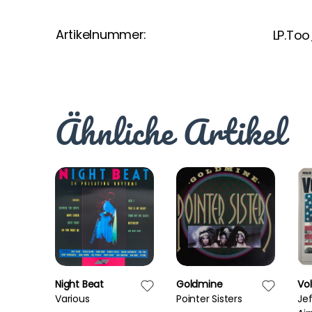
Artikelnummer:
LP.To
Ähnliche Artikel
Night Beat
Goldmine
Vo
Various
Pointer Sisters
Je