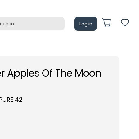
Log in
auf
Retrotain
ver Apples Of The Moon
PURE 42