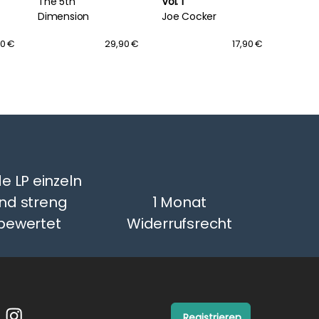
The 5th
Vol. 1
Vol.2
Dimension
Joe Cocker
The Ki
90 €
29,90 €
17,90 €
e LP einzeln
nd streng
1 Monat
bewertet
Widerrufsrecht
Registrieren