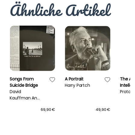
Ähnliche Artikel
Songs From
A Portrait
The Ag
Suicide Bridge
Harry Partch
Intellec
David
Protom
Kauffman And
Eric Caboor
69,90 €
49,90 €