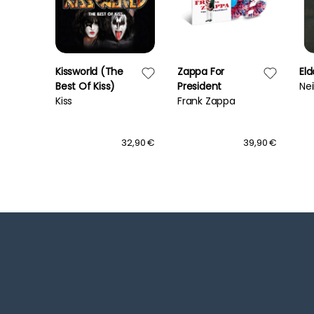
Kissworld (The
Zappa For
El
Best Of Kiss)
President
Ne
Kiss
Frank Zappa
29,90 €
32,90 €
39,90 €