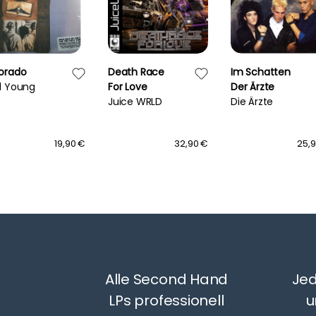
dorado
Death Race
Im Schatten
il Young
For Love
Der Ärzte
Juice WRLD
Die Ärzte
19,90 €
32,90 €
25,
Alle Second Hand
Jed
LPs professionell
u