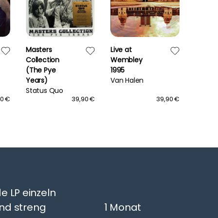
Masters
Live at
Paris
Collection
Wembley
Cure
(The Pye
1995
Years)
Van Halen
Status Quo
90 €
39,90 €
39,90 €
e LP einzeln
nd streng
1 Monat