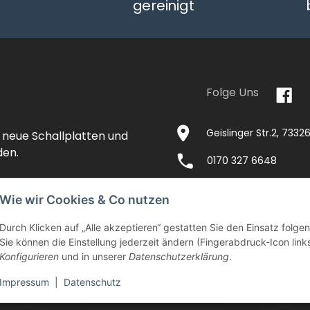
gereinigt
Folge Uns
Geislinger Str.2, 733
 neue Schallplatten und
den.
0170 327 6648
Wie wir Cookies & Co nutzen
Durch Klicken auf „Alle akzeptieren“ gestatten Sie den Einsatz folg
NTAKT
IMPRESSUM
VERSANDKOSTEN
Sie können die Einstellung jederzeit ändern (Fingerabdruck-Icon links
Konfigurieren
und in unserer
Datenschutzerklärung
.
EITEN
AGB
WIDERRUFSRECHT
DATENSCHU
Impressum
|
Datenschutz