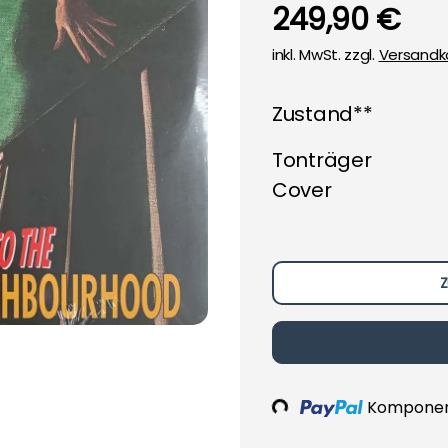
249,90 €
inkl. MwSt. zzgl.
Versandk
Zustand**
Tonträger
Cover
Z
Komponent
Loading...