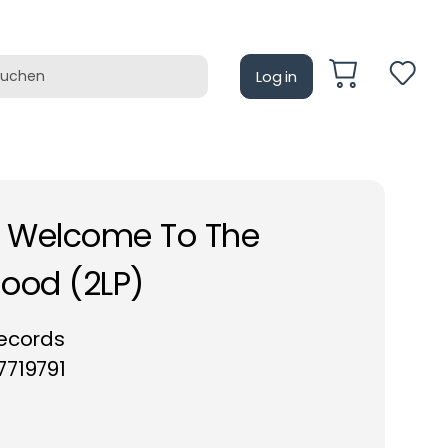
Log in
auf
Retrotain
- Welcome To The
ood (2LP)
Records
719791