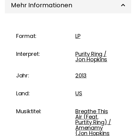
Mehr Informationen
Format:
LP
Interpret:
Purity Ring /
Jon Hopkins
Jahr:
2013
Land:
US
Musiktitel:
Breathe This
Air (Feat.
Purtity Ring) /
Amenamy
(Jon Hopkins