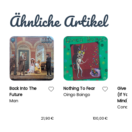
Ähnliche Artikel
Back Into The
Nothing To Fear
Give It
Future
Oingo Boingo
(If You
Man
Mind)
Conqu
21,90 €
100,00 €