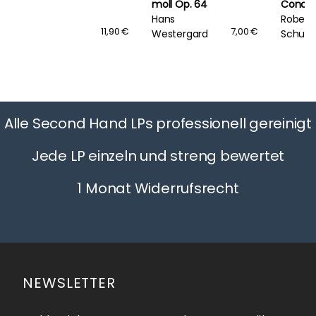
moll Op. 64
Concer
Hans
Robert
11,90 €
7,00 €
Westergard
Schum
Alle Second Hand LPs professionell gereinigt
Jede LP einzeln und streng bewertet
1 Monat Widerrufsrecht
NEWSLETTER