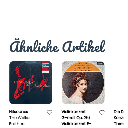
Ähnliche Artikel
Hitsounds
Violinkonzert
Die Dre
The Walker
G-moll Op. 26/
Konzer
Brothers
Violinkonzert E-
Three