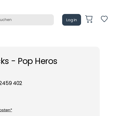
Log in
auf
Retrotain
ks - Pop Heros
2459 402
osten*