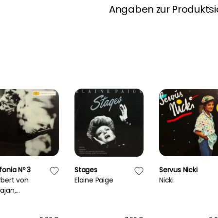
Angaben zur Produktsi
fonia Nº 3
Stages
Servus Nicki
rbert von
Elaine Paige
Nicki
ajan,
ethoven