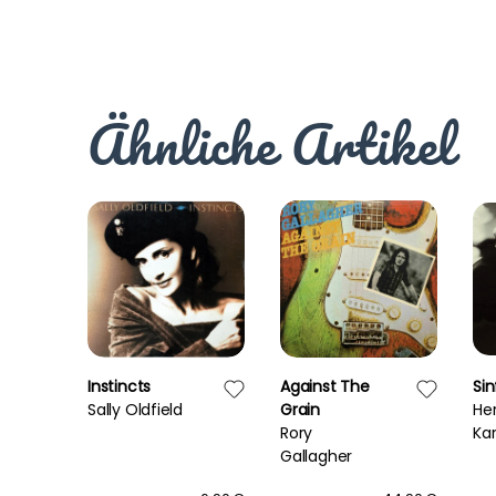
Ähnliche Artikel
Instincts
Against The
Sin
Sally Oldfield
Grain
He
Rory
Kar
Gallagher
Be