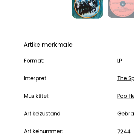
Artikelmerkmale
Format:
LP
Interpret:
The Sp
Musiktitel:
Pop H
Artikelzustand:
Gebra
Artikelnummer:
7244