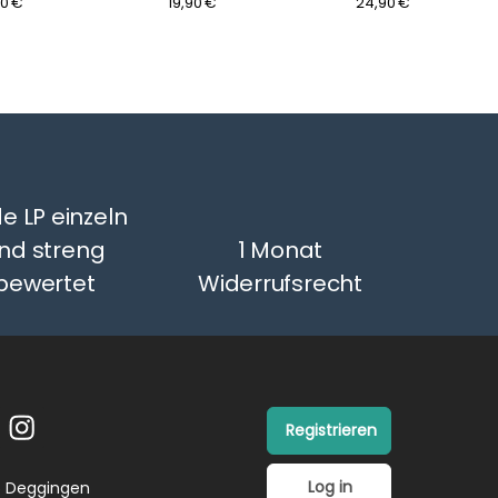
90 €
19,90 €
24,90 €
Band
e LP einzeln
nd streng
1 Monat
bewertet
Widerrufsrecht
Registrieren
Log in
26 Deggingen