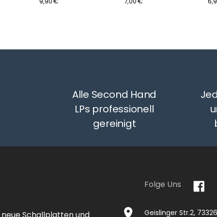
9,90 €
7,00 €
6,
Alle Second Hand
Jed
LPs professionell
u
gereinigt
Folge Uns
Geislinger Str.2, 733
 neue Schallplatten und