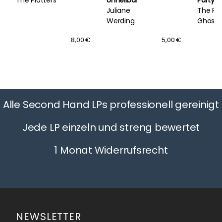
Juliane
The Ro
Werding
Ghosts
Matado
8,00 €
5,00 €
Alle Second Hand LPs professionell gereinigt
Jede LP einzeln und streng bewertet
1 Monat Widerrufsrecht
NEWSLETTER