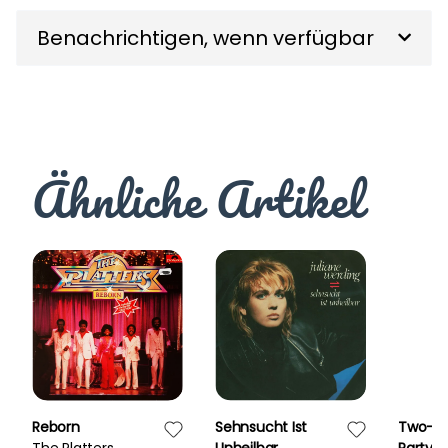
Benachrichtigen, wenn verfügbar
Ähnliche Artikel
Reborn
Sehnsucht Ist
Two-B
The Platters
Unheilbar
Party