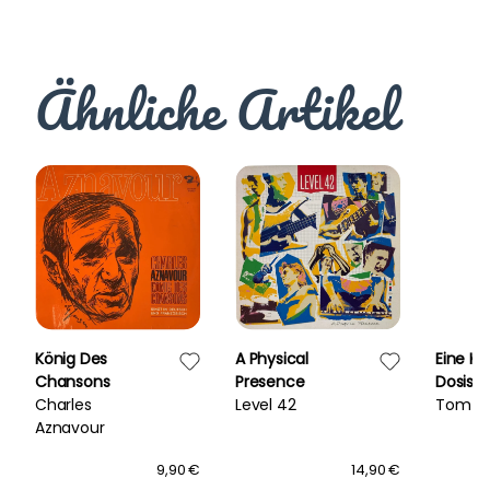
Ähnliche Artikel
König Des
A Physical
Eine Kl
Chansons
Presence
Dosis F
Charles
Level 42
Tom As
Aznavour
9,90 €
14,90 €