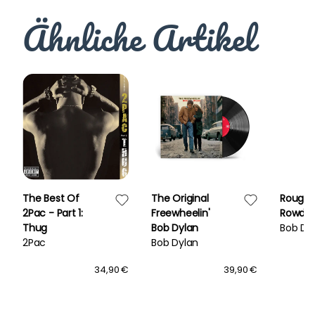
Ähnliche Artikel
The Best Of
The Original
Rough 
2Pac - Part 1:
Freewheelin'
Rowdy
Thug
Bob Dylan
Bob Dy
2Pac
Bob Dylan
34,90 €
39,90 €