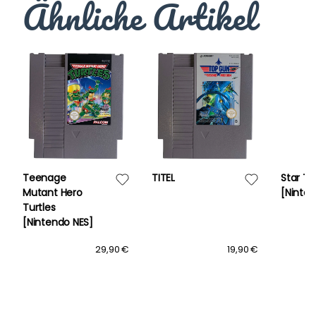
Ähnliche Artikel
Teenage
TITEL
Star Tr
Mutant Hero
[Ninte
Turtles
[Nintendo NES]
29,90 €
19,90 €