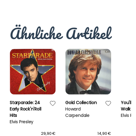
Ähnliche Artikel
Starparade: 24
Gold Collection
You'll 
Early Rock'n'Roll
Howard
Walk A
Hits
Carpendale
Elvis Pr
Elvis Presley
29,90 €
14,90 €