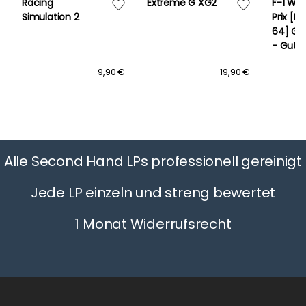
Racing
Extreme G XG2
F-1 Wor
Simulation 2
Prix [N
64] Ge
- Gut
9,90 €
19,90 €
Alle Second Hand LPs professionell gereinigt
Jede LP einzeln und streng bewertet
1 Monat Widerrufsrecht