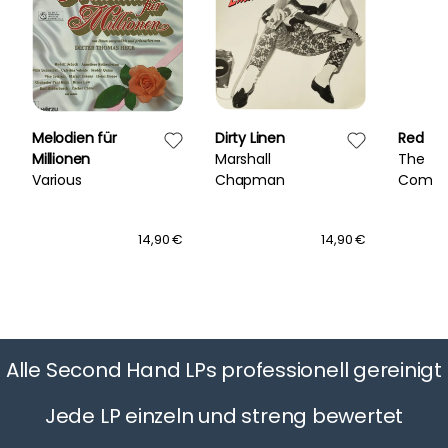
Melodien für
Dirty Linen
Red
Millionen
Marshall
The
Various
Chapman
Commu
14,90 €
14,90 €
Alle Second Hand LPs professionell gereinigt
Jede LP einzeln und streng bewertet