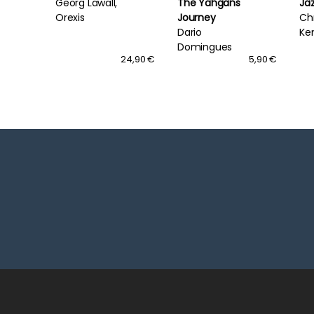
Georg Lawall,
The Yahgans
Ja
Orexis
Journey
Chr
Dario
Ke
Domingues
17,90 €
24,90 €
5,90 €