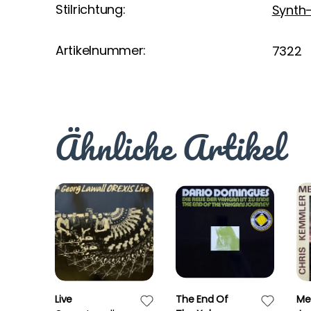
Stilrichtung:
Synth
Artikelnummer:
7322
Ähnliche Artikel
Live
The End Of
Met