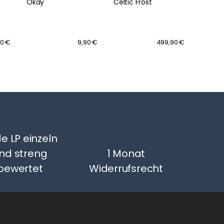
Okay
Celtic Frost
Manfr
Mann
90 €
9,90 €
499,90 €
e LP einzeln
nd streng
1 Monat
bewertet
Widerrufsrecht