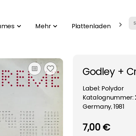
ames
Mehr
Plattenladen
Ank
Godley + C
Label:
Polydor
Katalognummer: 2
Germany
1981
,
7,00 €