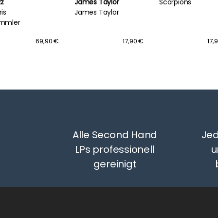
zz
James Taylor
Scorpions
is
James Taylor
mmler
69,90 €
17,90 €
17,
Alle Second Hand
Jed
LPs professionell
u
gereinigt