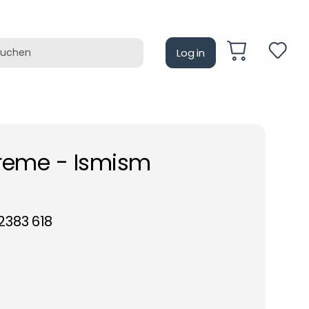
Log in
auf
Retrotain
reme - Ismism
383 618