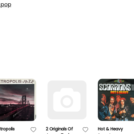
-pop
ropolis
2 Originals Of
Hot & Heavy