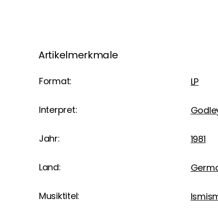
Artikelmerkmale
Format:
LP
Interpret:
Godle
Jahr:
1981
Land:
Germ
Musiktitel:
Ismis