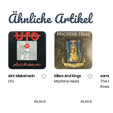
Ähnliche Artikel
Aint Misbehavin
Killers And Kings
same
Ufo
Machine Head
The Re
Roxan
49,90 €
39,90 €