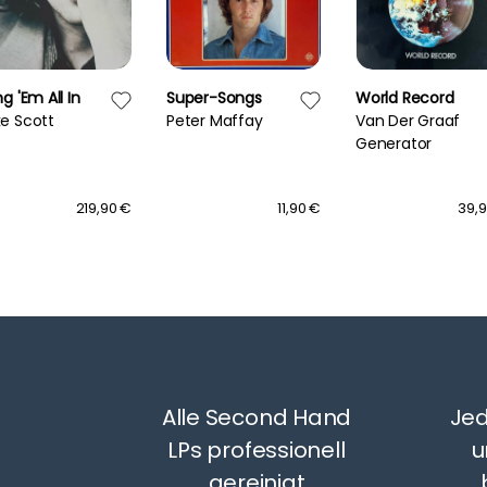
ng 'Em All In
Super-Songs
World Record
ke Scott
Peter Maffay
Van Der Graaf
Generator
219,90 €
11,90 €
39,
Alle Second Hand
Jed
LPs professionell
u
gereinigt