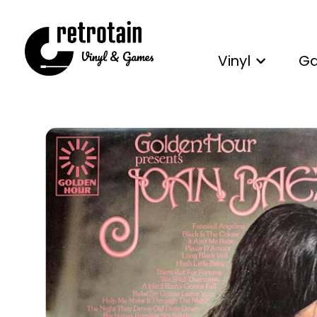
Vinyl
G