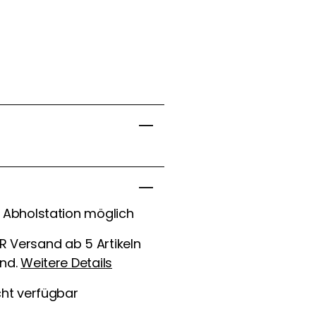
Kontaktdaten
E-Mail
n Abholstation möglich
Benachrichtigung
anfordern
 Versand ab 5 Artikeln
and.
Weitere Details
cht verfügbar