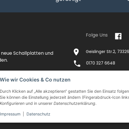
Folge Uns
Geislinger Str.2, 733
 neue Schallplatten und
den.
0170 327 6648
Wie wir Cookies & Co nutzen
Durch Klicken auf „Alle akzeptieren“ gestatten Sie den Einsatz folg
NTAKT
IMPRESSUM
VERSANDKOSTEN
Sie können die Einstellung jederzeit ändern (Fingerabdruck-Icon links
Konfigurieren
und in unserer
Datenschutzerklärung
.
EITEN
AGB
WIDERRUFSRECHT
DATENSCHU
Impressum
|
Datenschutz