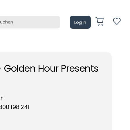
Log in
auf
Retrotain
- Golden Hour Presents
r
00 198 241