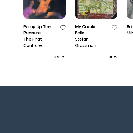
Pump Up The
My Creole
Bri
Pressure
Belle
Mi
The Phat
Stefan
Controller
Grossman
14,90 €
19,90 €
7,90 €