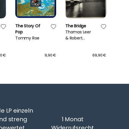
The Story Of
The Bridge
Guitar
Pop
Thomas Leer
Works
Tommy Roe
& Robert
Variou
Rental
90 €
9,90 €
69,90 €
e LP einzeln
nd streng
1 Monat
bewertet
Widerrufsrecht