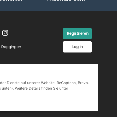
Registrieren
Log in
26 Deggingen
ender Dienste auf unserer Website: ReCaptcha, Brevo.
 unten). Weitere Details finden Sie unter
TZ
Copyright ©
Vertrag
widerrufen
retrotain