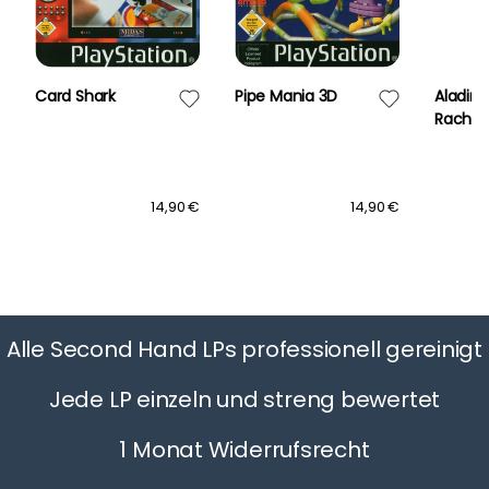
Card Shark
Pipe Mania 3D
Aladin 
Rache
14,90 €
14,90 €
Alle Second Hand LPs professionell gereinigt
Jede LP einzeln und streng bewertet
1 Monat Widerrufsrecht