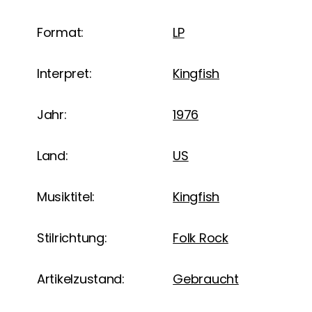
Format:
LP
Interpret:
Kingfish
Jahr:
1976
Land:
US
Musiktitel:
Kingfish
Stilrichtung:
Folk Rock
Artikelzustand:
Gebraucht