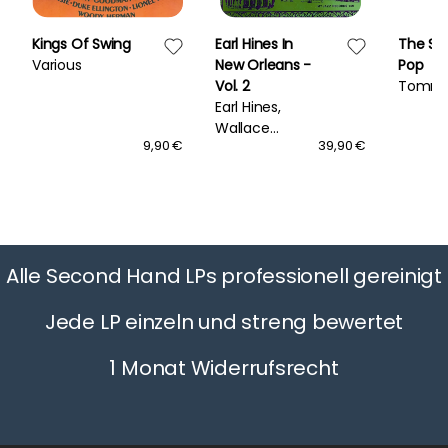
Kings Of Swing
Earl Hines In
The St
Various
New Orleans -
Pop
Vol. 2
Tommy
Earl Hines,
Wallace
9,90 €
39,90 €
Davenport,
Orange Kellin
Alle Second Hand LPs professionell gereinigt
Jede LP einzeln und streng bewertet
1 Monat Widerrufsrecht