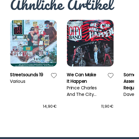
Ähnliche Artikel
Streetsounds 19
We Can Make
Some
Various
It Happen
Assemb
Prince Charles
Requir
And The City
Dave 
Beat Band
14,90 €
11,90 €