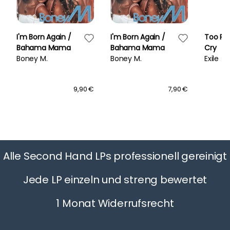
I'm Born Again /
I'm Born Again /
Too Pr
Bahama Mama
Bahama Mama
Cry
Boney M.
Boney M.
Exile
9,90 €
7,90 €
Alle Second Hand LPs professionell gereinigt
Jede LP einzeln und streng bewertet
1 Monat Widerrufsrecht