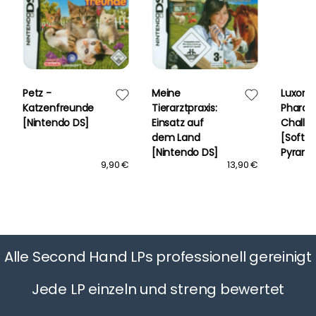
Petz -
Meine
Luxor:
Katzenfreunde
Tierarztpraxis:
Pharao
[Nintendo DS]
Einsatz auf
Challe
dem Land
[Softw
[Nintendo DS]
Pyrami
9,90 €
13,90 €
Alle Second Hand LPs professionell gereinigt
Jede LP einzeln und streng bewertet