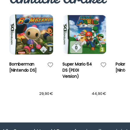
Bomberman
Super Mario 64
Polari
[Nintendo DS]
DS (PEGI
[Ninte
Version)
29,90 €
44,90 €