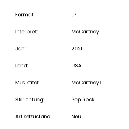
Format:
LP
Interpret:
McCartney
Jahr:
2021
Land:
USA
Musiktitel:
McCartney III
Stilrichtung:
Pop Rock
Artikelzustand:
Neu