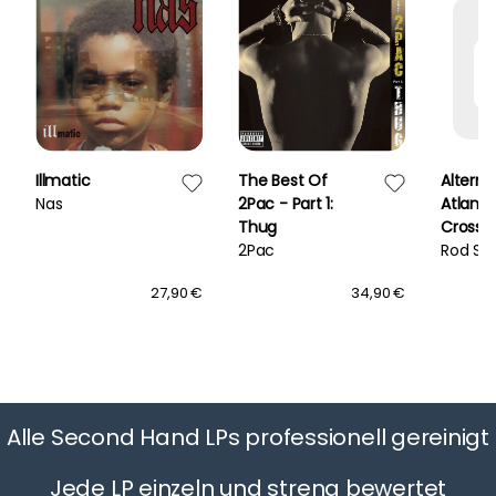
Illmatic
The Best Of
Alterna
Nas
2Pac - Part 1:
Atlanti
Thug
Crossi
2Pac
Rod St
27,90 €
34,90 €
Alle Second Hand LPs professionell gereinigt
Jede LP einzeln und streng bewertet