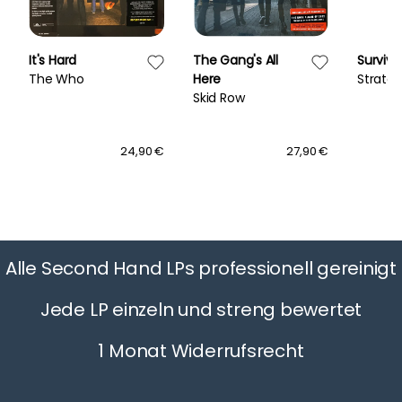
It's Hard
The Gang's All
Survive
The Who
Here
Stratov
Skid Row
24,90 €
27,90 €
Alle Second Hand LPs professionell gereinigt
Jede LP einzeln und streng bewertet
1 Monat Widerrufsrecht