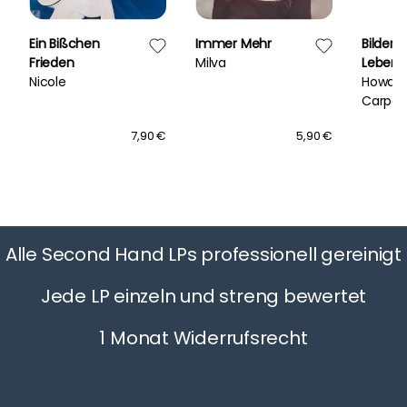
Ein Bißchen
Immer Mehr
Bilder 
Frieden
Milva
Lebens
Nicole
Howar
Carpen
7,90 €
5,90 €
Alle Second Hand LPs professionell gereinigt
Jede LP einzeln und streng bewertet
1 Monat Widerrufsrecht