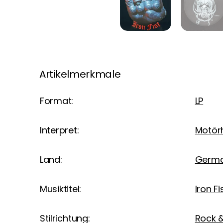
Artikelmerkmale
Format:
LP
Interpret:
Motör
Land:
Germ
Musiktitel:
Iron Fi
Stilrichtung:
Rock &