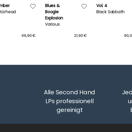
mber
Blues &
Vol. 4
törhead
Boogie
Black Sabbath
Explosion
Various
49,90 €
21,90 €
90,
Alle Second Hand
Jed
LPs professionell
u
gereinigt