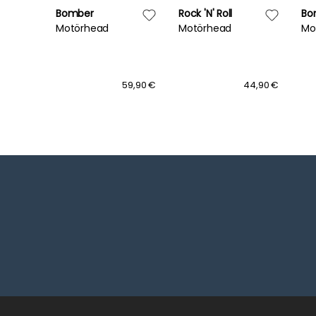
Bomber
Rock 'N' Roll
Bo
Motörhead
Motörhead
Mo
60,00 €
59,90 €
44,90 €