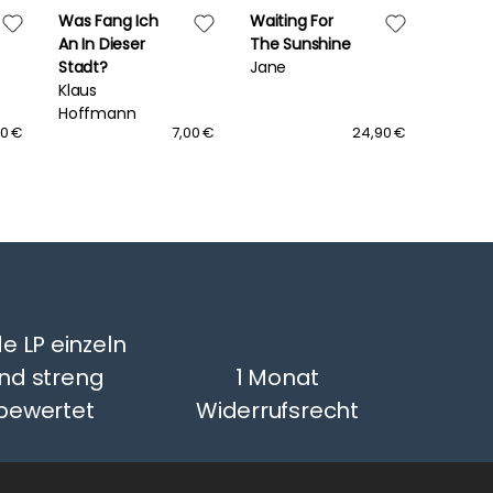
Was Fang Ich
Waiting For
His Han
An In Dieser
The Sunshine
Mine
Stadt?
Jane
Elvis
Klaus
Hoffmann
00 €
7,00 €
24,90 €
e LP einzeln
nd streng
1 Monat
bewertet
Widerrufsrecht