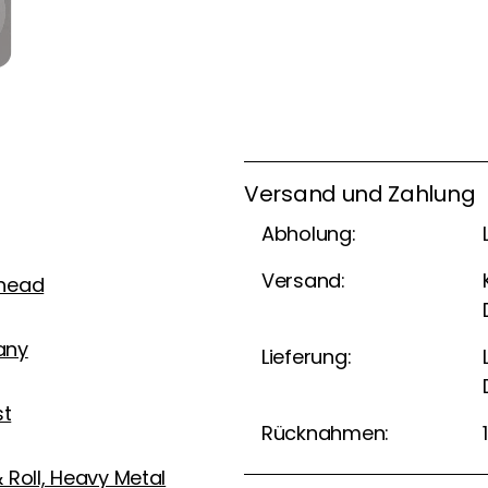
Versand und Zahlung
Abholung:
Versand:
head
any
Lieferung:
st
Rücknahmen:
 Roll, Heavy Metal