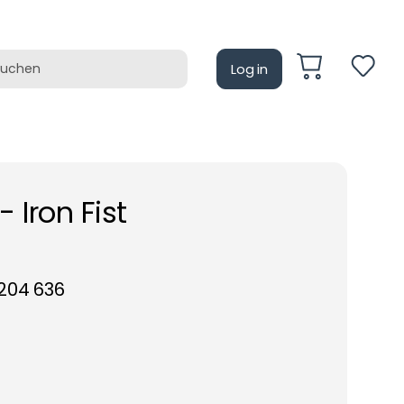
Log in
auf
Retrotain
 Iron Fist
204 636