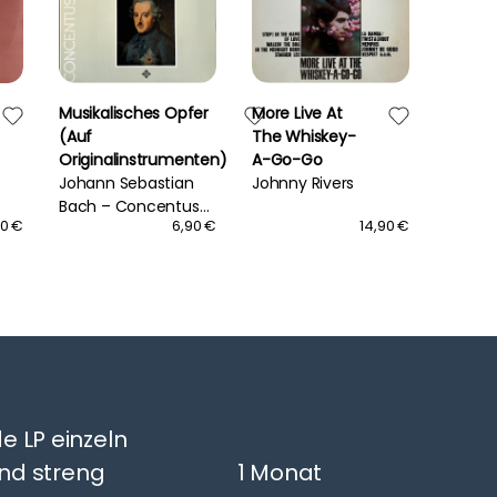
Musikalisches Opfer
More Live At
same
(Auf
The Whiskey-
Iron M
Originalinstrumenten)
A-Go-Go
Johann Sebastian
Johnny Rivers
Bach – Concentus
90 €
6,90 €
14,90 €
Musicus
e LP einzeln
nd streng
1 Monat