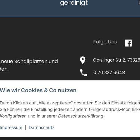
gereinigt
Folge Uns
Geislinger Str.2, 733
 neue Schallplatten und
den.
0170 327 6648
Wie wir Cookies & Co nutzen
Durch Klicken auf „Alle akzeptieren“ gestatten Sie den Einsatz folg
NTAKT
IMPRESSUM
VERSANDKOSTEN
Sie können die Einstellung jederzeit ändern (Fingerabdruck-Icon links
Konfigurieren
und in unserer
Datenschutzerklärung
.
EITEN
AGB
WIDERRUFSRECHT
DATENSCHU
Impressum
|
Datenschutz