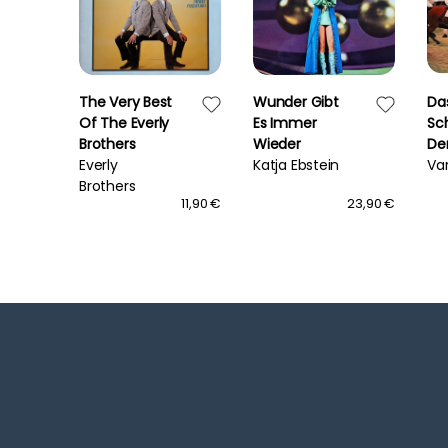
The Very Best
Wunder Gibt
Da
h
Of The Everly
Es Immer
Sc
Brothers
Wieder
De
Everly
Katja Ebstein
Va
Brothers
90,00 €
11,90 €
23,90 €