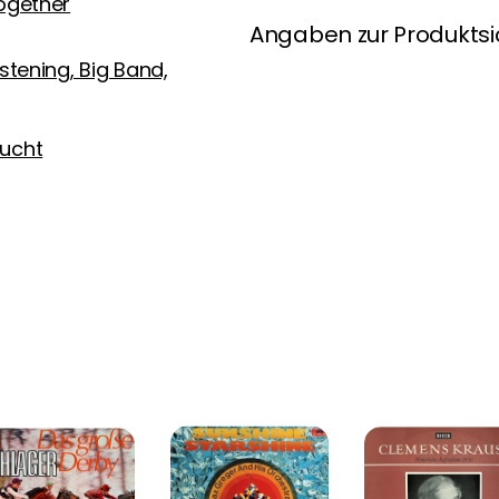
ogether
Angaben zur Produktsi
istening, Big Band,
ucht