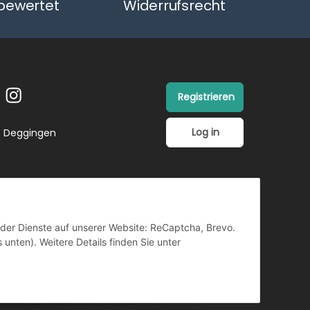
bewertet
Widerrufsrecht
Registrieren
Log in
26 Deggingen
ender Dienste auf unserer Website: ReCaptcha, Brevo.
 unten). Weitere Details finden Sie unter
TZ
Copyright ©
Vertrag
widerrufen
retrotain