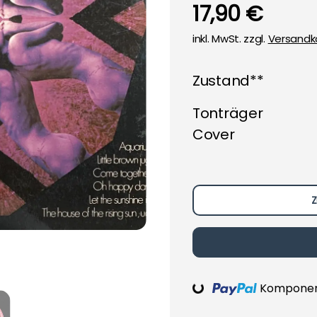
17,90 €
inkl. MwSt. zzgl.
Versandk
Zustand**
Tonträger
Cover
Z
Loading...
Komponent