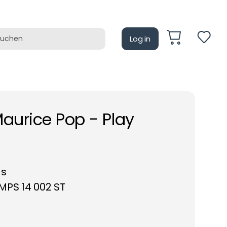
Log in
auf
Retrotain
aurice Pop - Play
ds
PS 14 002 ST