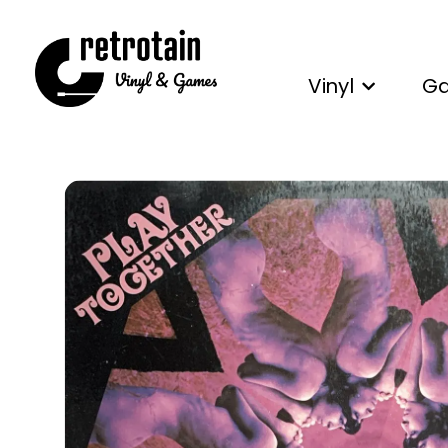
Vinyl
G