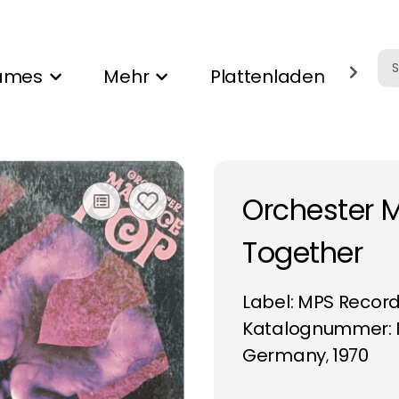
ames
Mehr
Plattenladen
Ank
Orchester M
Together
Label:
MPS Recor
Katalognummer: M
Germany
1970
,