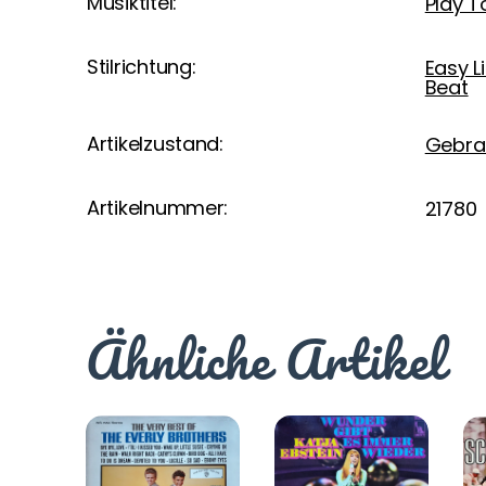
Musiktitel:
Play T
Stilrichtung:
Easy L
Beat
Artikelzustand:
Gebra
Artikelnummer:
21780
Ähnliche Artikel