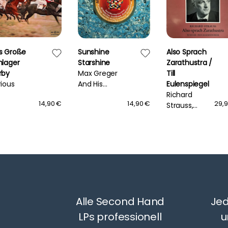
s Große
Sunshine
Also Sprach
hlager
Starshine
Zarathustra /
rby
Max Greger
Till
rious
And His
Eulenspiegel
Orchestra
Richard
14,90 €
14,90 €
29,
Strauss,
Vienna
Philharmonic
Orchestra,
Clemens
Krauss
Alle Second Hand
Jed
LPs professionell
u