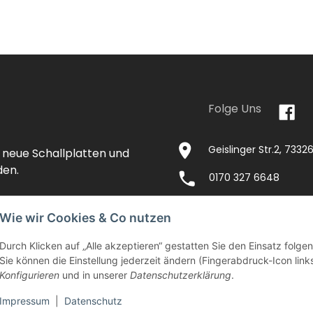
Folge Uns
Geislinger Str.2, 733
 neue Schallplatten und
den.
0170 327 6648
Wie wir Cookies & Co nutzen
Durch Klicken auf „Alle akzeptieren“ gestatten Sie den Einsatz folg
NTAKT
IMPRESSUM
VERSANDKOSTEN
Sie können die Einstellung jederzeit ändern (Fingerabdruck-Icon links
EITEN
AGB
WIDERRUFSRECHT
DATENSCHU
Konfigurieren
und in unserer
Datenschutzerklärung
.
Impressum
|
Datenschutz