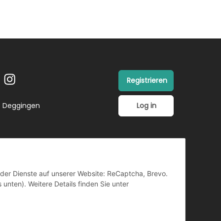
Registrieren
Log in
26 Deggingen
ender Dienste auf unserer Website: ReCaptcha, Brevo.
 unten). Weitere Details finden Sie unter
TZ
Copyright ©
Vertrag
widerrufen
retrotain