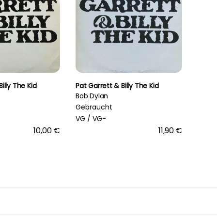
illy The Kid
Pat Garrett & Billy The Kid
Bob Dylan
Gebraucht
VG /
VG-
10,00 €
11,90 €