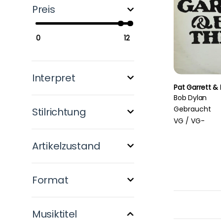
Preis
Interpret
Pat Garrett & B
Bob Dylan
Gebraucht
Stilrichtung
VG /
VG-
Artikelzustand
Format
Musiktitel