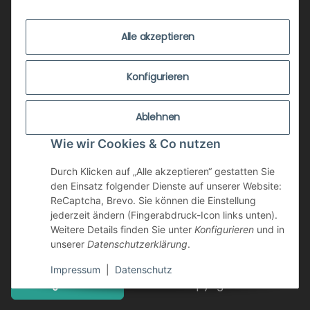
EVENTS
KONTAKT
Alle akzeptieren
IMPRESSUM
VERSANDKOSTEN
Konfigurieren
ZUSTANDSBEWERTUNG
Ablehnen
ZAHLUNGSMÖGLICHKEITEN
Wie wir Cookies & Co nutzen
AGB
WIDERRUFSRECHT
Durch Klicken auf „Alle akzeptieren“ gestatten Sie
den Einsatz folgender Dienste auf unserer Website:
DATENSCHUTZ
ReCaptcha, Brevo. Sie können die Einstellung
jederzeit ändern (Fingerabdruck-Icon links unten).
NEWSLETTER
Weitere Details finden Sie unter
Konfigurieren
und in
unserer
Datenschutzerklärung
.
Impressum
|
Datenschutz
Copyright © retrotain
Vertrag widerrufen