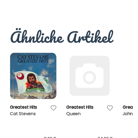
Ähnliche Artikel
Greatest Hits
Greatest Hits
Greates
Cat Stevens
Queen
John D