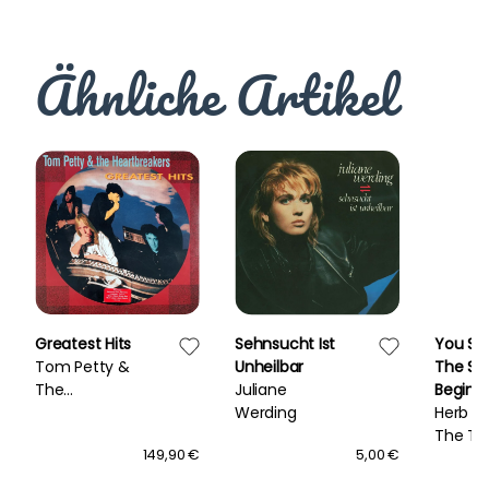
Ähnliche Artikel
Greatest Hits
Sehnsucht Ist
You Sm
Tom Petty &
Unheilbar
The So
The
Juliane
Begins
Heartbreakers
Werding
Herb Al
The T.J.
149,90 €
5,00 €