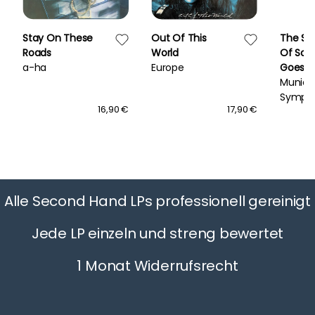
Stay On These
Out Of This
The Se
Roads
World
Of Sou
a-ha
Europe
Goes C
Munich
Symph
16,90 €
17,90 €
Sound
Orches
Alle Second Hand LPs professionell gereinigt
Jede LP einzeln und streng bewertet
1 Monat Widerrufsrecht