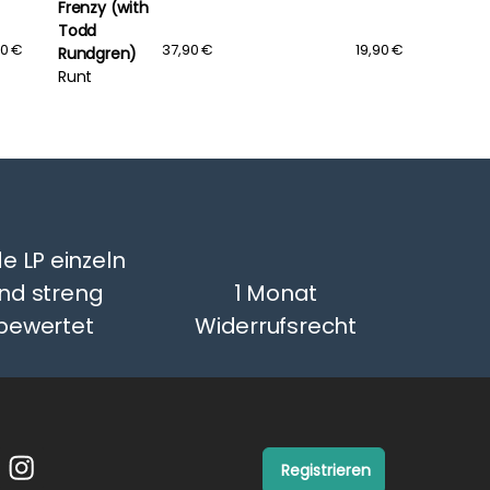
Frenzy (with
Todd
90 €
37,90 €
19,90 €
Rundgren)
Runt
e LP einzeln
nd streng
1 Monat
bewertet
Widerrufsrecht
Registrieren