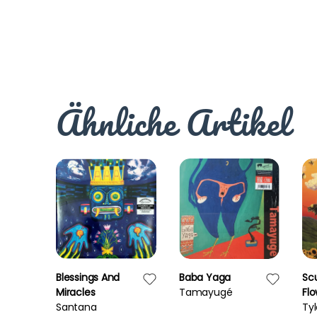
Ähnliche Artikel
Blessings And
Baba Yaga
Sc
Miracles
Tamayugé
Fl
Santana
Ty