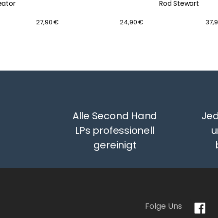
eator
Rod Stewart
27,90 €
24,90 €
37,
Alle Second Hand
Jed
LPs professionell
u
gereinigt
Folge Uns