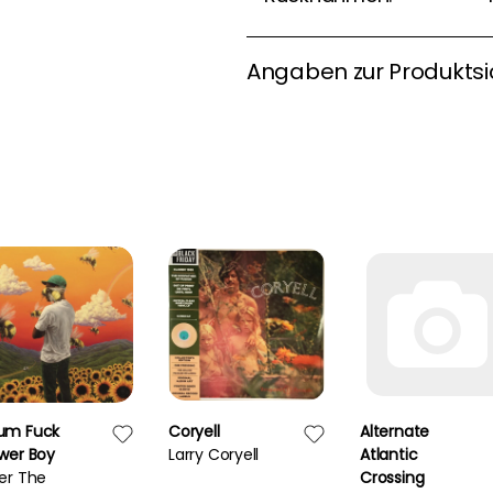
Angaben zur Produktsi
um Fuck
Coryell
Alternate
ower Boy
Larry Coryell
Atlantic
ler The
Crossing