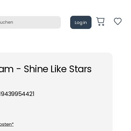
Log in
auf
Retrotain
am - Shine Like Stars
19439954421
osten*