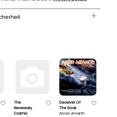
cherheit
The
Deceiver Of
Eldora
Necessary
The Gods
Neil Y
Cosmic
Amon Amarth