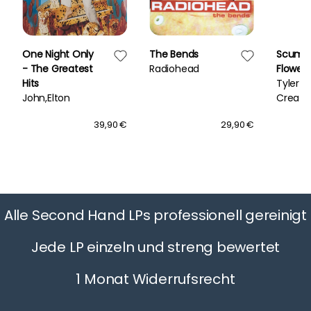
One Night Only
The Bends
Scum 
- The Greatest
Radiohead
Flower 
Hits
Tyler T
John,Elton
Creato
39,90 €
29,90 €
Alle Second Hand LPs professionell gereinigt
Jede LP einzeln und streng bewertet
1 Monat Widerrufsrecht