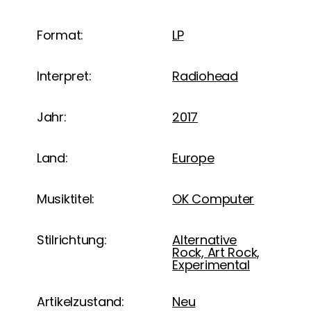
Format:
LP
Interpret:
Radiohead
Jahr:
2017
Land:
Europe
Musiktitel:
OK Computer
Stilrichtung:
Alternative
Rock, Art Rock,
Experimental
Artikelzustand:
Neu