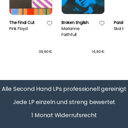
The Final Cut
Broken English
Paralys
Pink Floyd
Marianne
Skol Ba
Faithfull
39,90 €
14,90 €
Alle Second Hand LPs professionell gereinigt
Jede LP einzeln und streng bewertet
1 Monat Widerrufsrecht