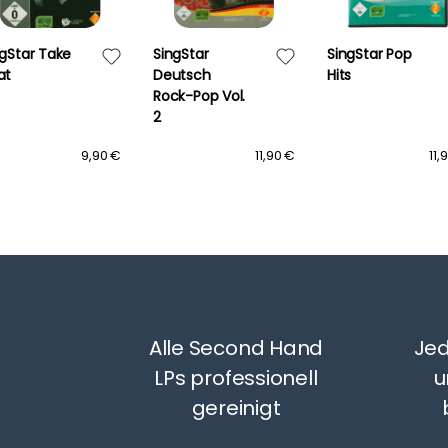
ngStar Take
SingStar
SingStar Pop
at
Deutsch
Hits
Rock-Pop Vol.
2
9,90 €
11,90 €
11,
Alle Second Hand
Jed
LPs professionell
u
gereinigt