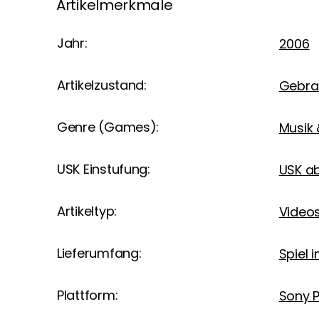
Artikelmerkmale
Jahr:
2006
Artikelzustand:
Gebra
Genre (Games):
Musik 
USK Einstufung:
USK a
Artikeltyp:
Videos
Lieferumfang:
Spiel 
Plattform:
Sony P