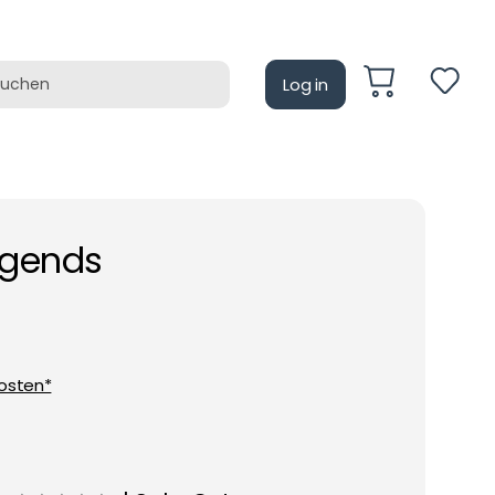
Log in
auf
Retrotain
egends
osten*