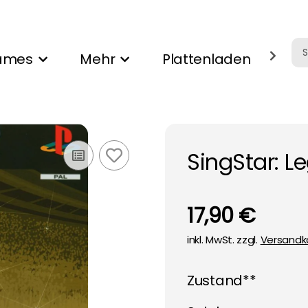
ames
Mehr
Plattenladen
Ank
SingStar: L
17,90 €
inkl. MwSt. zzgl.
Versandk
Zustand**