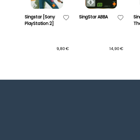
Singstar [Sony
SingStar ABBA
Si
PlayStation 2]
Th
11,90 €
9,80 €
14,90 €