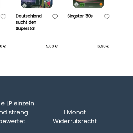
Deutschland
Singstar '80s
Catz
sucht den
[Ninte
Superstar
90 €
5,00 €
16,90 €
e LP einzeln
nd streng
1 Monat
bewertet
Widerrufsrecht