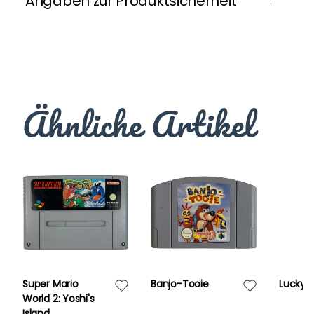
Angaben zur Produktsicherheit
Ähnliche Artikel
Super Mario
Banjo-Tooie
Lucky 
World 2: Yoshi's
Island