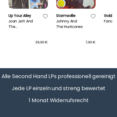
Up Your Alley
Stormsville
Gold
Joan Jett And
Johnny And
Fancy
The
The Hurricanes
Blackhearts
29,90 €
7,90 €
Alle Second Hand LPs professionell gereinigt
Jede LP einzeln und streng bewertet
1 Monat Widerrufsrecht