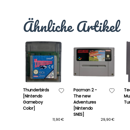
Ähnliche Artikel
Thunderbirds
Pacman 2 -
Te
[Nintendo
The new
Mu
Gameboy
Adventures
Tur
Color]
[Nintendo
SNES]
17,90 €
11,90 €
29,90 €