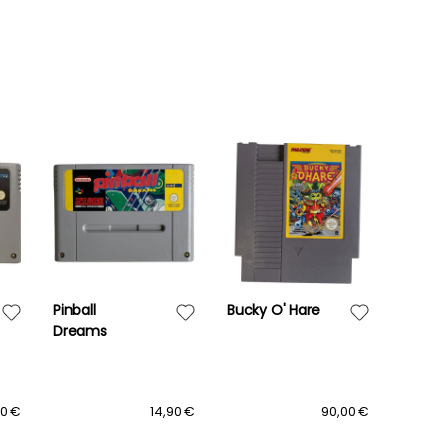
Pinball
Bucky O' Hare
Dennis
Dreams
[Ninte
Gameb
0 €
14,90 €
90,00 €