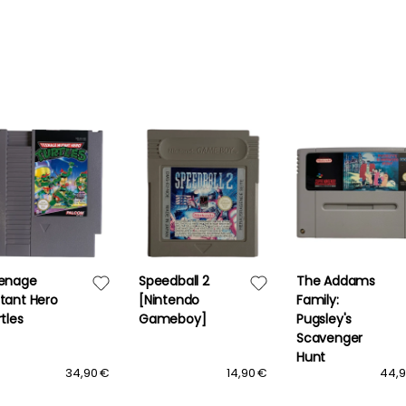
enage
Speedball 2
The Addams
tant Hero
[Nintendo
Family:
tles
Gameboy]
Pugsley's
Scavenger
Hunt
34,90 €
14,90 €
44,9