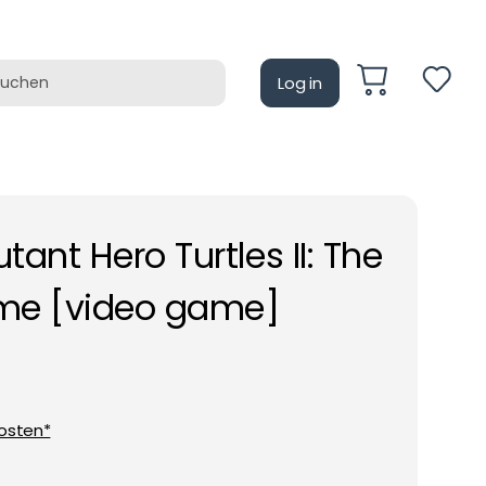
Log in
auf
Retrotain
ant Hero Turtles II: The
me [video game]
osten*