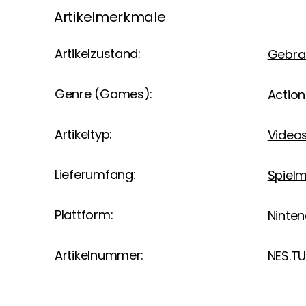
Artikelmerkmale
Artikelzustand:
Gebra
Genre (Games):
Action
Artikeltyp:
Videos
Lieferumfang:
Spiel
Plattform:
Ninte
Artikelnummer:
NES.T