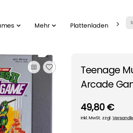
ames
Mehr
Plattenladen
Ank
Teenage Mut
Arcade Ga
49,80 €
inkl. MwSt. zzgl.
Versandk