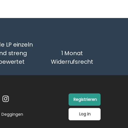
e LP einzeln
nd streng
1 Monat
bewertet
Widerrufsrecht
Registrieren
Log in
26 Deggingen