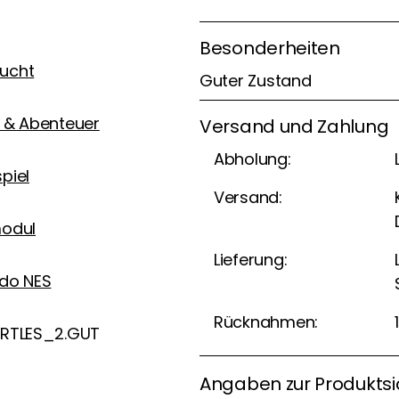
Besonderheiten
ucht
Guter Zustand
 & Abenteuer
Versand und Zahlung
Abholung:
piel
Versand:
modul
Lieferung:
ndo NES
Rücknahmen:
URTLES_2.GUT
Angaben zur Produktsi