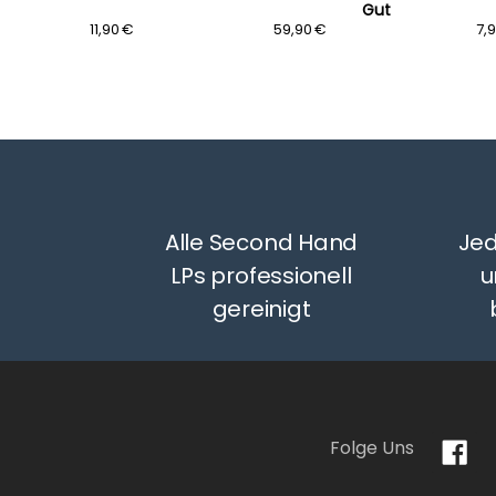
Gut
11,90 €
59,90 €
7,
Alle Second Hand
Jed
LPs professionell
u
gereinigt
Folge Uns