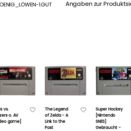
Angaben zur Produktsi
KOENIG_LÖWEN-1.GUT
ls vs.
The Legend
Super Hockey
zers o. AV
of Zelda - A
[Nintendo
ideo game]
Link to the
SNES]
Past
Gebraucht -