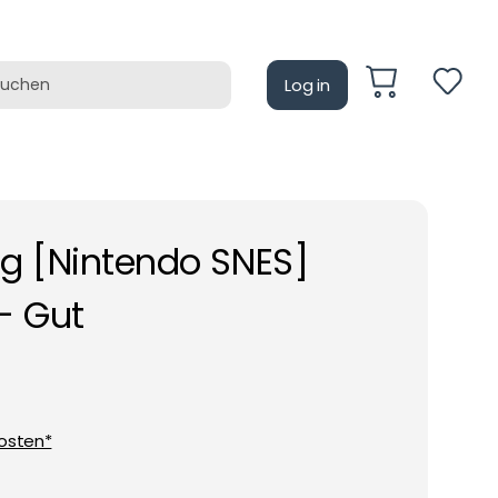
Log in
auf
Retrotain
ng [Nintendo SNES]
- Gut
osten*