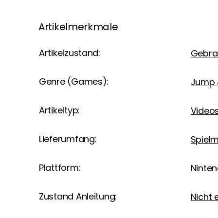
Artikelmerkmale
Artikelzustand:
Gebra
Genre (Games):
Jump 
Artikeltyp:
Videos
Lieferumfang:
Spiel
Plattform:
Ninte
Zustand Anleitung:
Nicht 