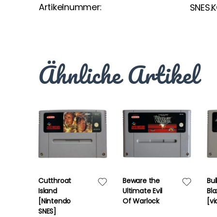
Artikelnummer:
SNES.
Ähnliche Artikel
Cutthroat
Beware the
Bul
Island
Ultimate Evil
Bla
[Nintendo
Of Warlock
[v
SNES]