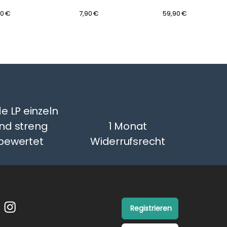
Gebrau
90 €
7,90 €
59,90 €
Gut
e LP einzeln
nd streng
1 Monat
bewertet
Widerrufsrecht
Registrieren