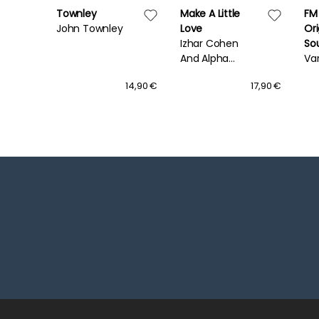
Townley
Make A Little
FM
John Townley
Love
Ori
Izhar Cohen
So
And Alpha
Va
Beta
21,90 €
14,90 €
17,90 €