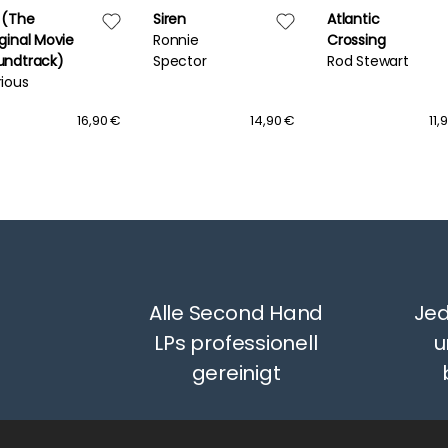
 (The
Siren
Atlantic
ginal Movie
Ronnie
Crossing
undtrack)
Spector
Rod Stewart
rious
16,90 €
14,90 €
11,
Alle Second Hand
Jed
LPs professionell
u
gereinigt