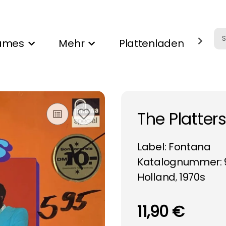
ames
Mehr
Plattenladen
Ank
The Platter
Label:
Fontana
Katalognummer: 
Holland
1970s
,
11,90 €