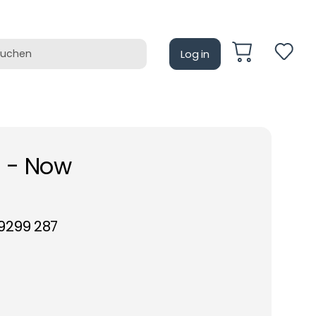
Log in
auf
Retrotain
s - Now
9299 287