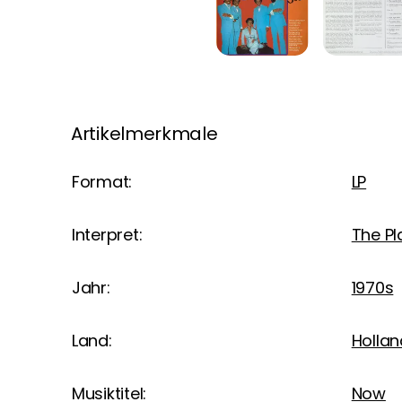
Artikelmerkmale
Format:
LP
Interpret:
The Pl
Jahr:
1970s
Land:
Hollan
Musiktitel:
Now