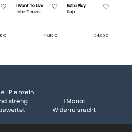
I Want To Live
Extra Play
Tarot 
John Denver
Kaja
Mike B
Friend
90 €
14,90 €
24,90 €
e LP einzeln
nd streng
1 Monat
bewertet
Widerrufsrecht