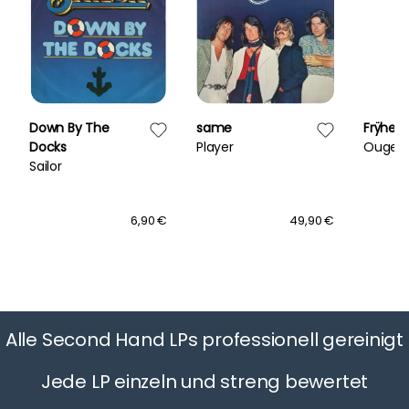
Down By The
same
Frÿheit
Docks
Player
Ougen
Sailor
6,90 €
49,90 €
Alle Second Hand LPs professionell gereinigt
Jede LP einzeln und streng bewertet