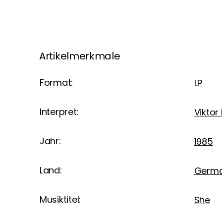
Artikelmerkmale
Format:
LP
Interpret:
Viktor
Jahr:
1985
Land:
Germ
Musiktitel:
She