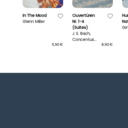
In The Mood
Ouvertüren
Hu
Glenn Miller
Nr. 1-4
Na
(Suites)
Gi
J. S. Bach,
Concentus
19,90 €
11,90 €
8,90 €
Musicus Wien,
Nikolaus
Harnoncourt