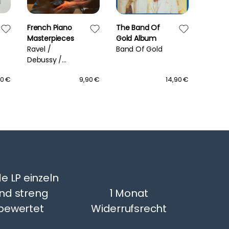
French Piano
The Band Of
Move I
Masterpieces
Gold Album
Seine 
Ravel /
Band Of Gold
Songs
Debussy /
Cliff R
Fauré /
90 €
9,90 €
14,90 €
Chabrier -
Daniel
Varsano
e LP einzeln
nd streng
1 Monat
bewertet
Widerrufsrecht