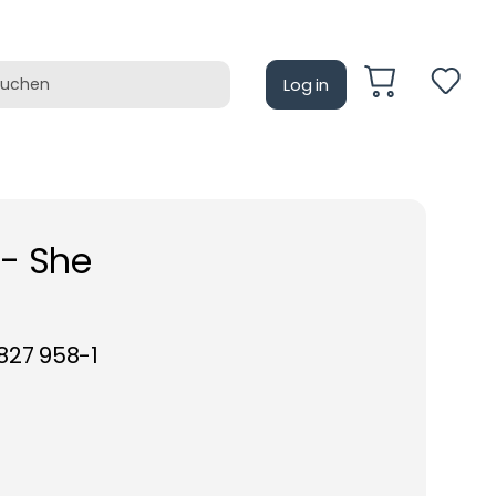
Log in
auf
Retrotain
 - She
827 958-1