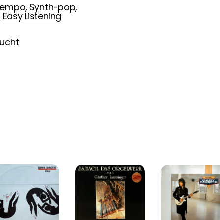
empo, Synth-pop,
, Easy Listening
ucht