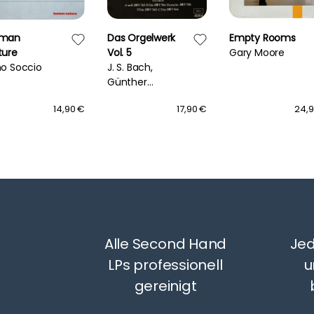
man
Das Orgelwerk
Empty Rooms
ture
Vol. 5
Gary Moore
no Soccio
J. S. Bach,
Günther
Kaunzinger
14,90 €
17,90 €
24,
Alle Second Hand
Jed
LPs professionell
u
gereinigt