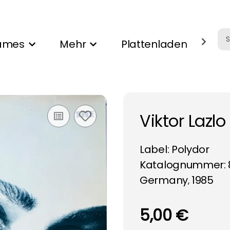
ames
Mehr
Plattenladen
Ank
Viktor Lazlo
Label:
Polydor
Katalognummer: 
Germany
1985
,
5,00 €